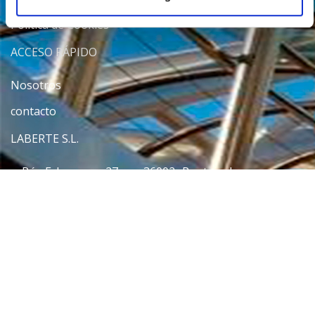
Politica de Cookies
ACCESO RÁPIDO
Nosotros
contacto
LABERTE S.L.
Rúa Echegaray, 27
36002- Pontevedra
Mail
manu@laberte.com
+34 986 847 979